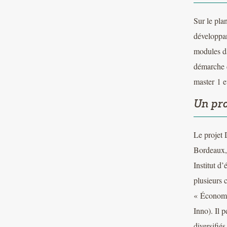
Sur le pla
développan
modules da
démarche d
master 1 e
Un pro
Le projet 
Bordeaux, 
Institut d
plusieurs 
« Économi
Inno). Il 
diversifiés