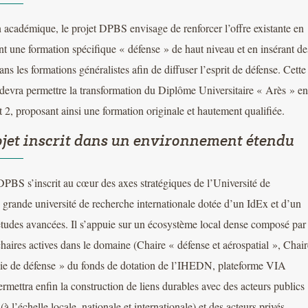
n académique, le projet DPBS envisage de renforcer l’offre existante en
t une formation spécifique « défense » de haut niveau et en insérant de
ns les formations généralistes afin de diffuser l’esprit de défense. Cette
evra permettre la transformation du Diplôme Universitaire « Arès » en
t 2, proposant ainsi une formation originale et hautement qualifiée.
jet inscrit dans un environnement étendu
DPBS s’inscrit au cœur des axes stratégiques de l’Université de
grande université de recherche internationale dotée d’un IdEx et d’un
’études avancées. Il s’appuie sur un écosystème local dense composé par
chaires actives dans le domaine (Chaire « défense et aérospatial », Chair
e de défense » du fonds de dotation de l’IHEDN, plateforme VIA
permettra enfin la construction de liens durables avec des acteurs publics
 (à l’échelle locale, nationale et internationale) et des acteurs privés