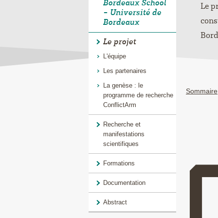
Bordeaux School
Le p
- Université de
cons
Bordeaux
Bord
Le projet
L'équipe
Les partenaires
La genèse : le
Sommaire
programme de recherche
ConflictArm
Recherche et
manifestations
scientifiques
Formations
Documentation
Abstract