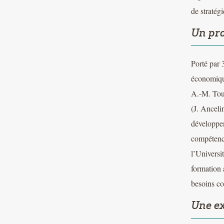
de stratég
Un pro
Porté par 
économique
A.-M. Tour
(J. Anceli
développer
compétence
l’Universi
formation 
besoins c
Une ex