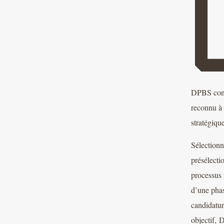
DPBS const
reconnu à 
stratégiqu
Sélectionn
présélecti
processus 
d’une phas
candidatur
objectif, 