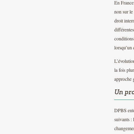
En France,
non sur le
droit inte
différentes
conditions 
lorsqu’un c
L’évolutio
la fois plu
approche g
Un pro
DPBS enten
suivants :
changement