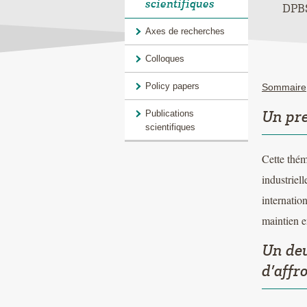
scientifiques
DPBS
Axes de recherches
Colloques
Policy papers
Sommaire
Publications
Un pre
scientifiques
Cette thém
industriel
internatio
maintien e
Un deu
d’affr